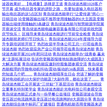
波器效果好，【电感量】选择是王道
青岛绿波杰能1028客户
节开幕
成为电抗器专家的进阶之路，先要知道输入电抗器和
输出电抗器的这5点区别
青岛绿波杰能举行“让爱传递”慈心一
日捐活动
论变频器输出端不推荐使用接触器的6大主因及变频
器输出端使用接触的3条建议
青岛绿波杰能与智慧能源学院展
开座谈交流
青岛绿波杰能电磁兼容装备有限公司提前祝您国
庆节快乐！
区领导来青岛绿波杰能进行节前安全检查
青岛绿
波杰能祝老师们节日快乐！
青岛绿波杰能2024年度领导力提
升专题培训班开班了
热烈欢迎半导体公司王总一行莅临青岛
绿波杰能
热烈欢迎应急产业公司领导莅临青岛绿波杰能
青岛
绿波杰能开展2024年慰问活动
青岛绿波杰能举办“战青春,赢未
来”主题拓展活动
告诉您变频器报接地短路故障的5大成因及3
大解决方案
青岛绿波杰能应邀到控股集团参观交流
青岛绿波
杰能梳理的导致电动机抖动/震动/振动的34条原因，快来看看
您知道几个吧……
青岛绿波杰能唱享生日会
您该了解的变频
器对电动机的10大保护功能及7大副作用，都在这里了……
青
岛绿波杰能工会开展送“三伏贴”下基层活动
青岛绿波杰能设
立董事长特别奖学金
青岛绿波杰能赴光电科技公司参观交流
青岛绿波杰能正式参与一份早餐公益项目
变频器谐波会导致
变压器过电流跳闸及变压器过电流跳闸的8大原因分享
青岛绿
波杰能综合体中标药厂扩建项目
普通电机能否用变频器来进