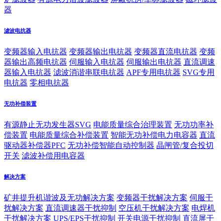
器
滤波电抗器
变频器输入电抗器
变频器输出电抗器
变频器直流电抗器
变频
器输出高频电抗器
伺服输入电抗器
伺服输出电抗器
直流调速
器输入电抗器
滤波消谐串联电抗器
APF专用电抗器
SVG专用
电抗器
零相电抗器
无功补偿装置
有源静止无功发生器SVG
电能质量综合治理装置
无功功率补
偿装置
电能质量综合补偿装置
智能无功补偿电力电容器
直流
驱动器补偿器PFC
无功补偿智能自动控制器
晶闸管/复合投切
开关
滤波补偿用电容器
解决方案
矿井提升机谐波及无功解决方案
变频器干扰解决方案
伺服干
扰解决方案
直流调速器干扰抑制
空压机干扰解决方案
电焊机
干扰解决方案
UPS/EPS干扰抑制
开关电源干扰抑制
直流屏干