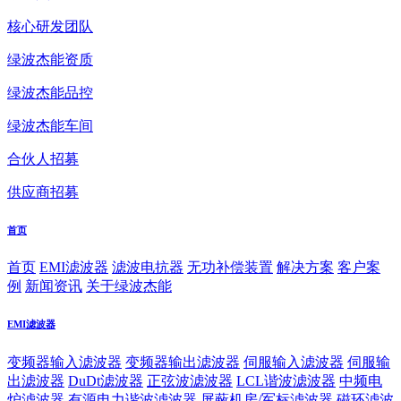
核心研发团队
绿波杰能资质
绿波杰能品控
绿波杰能车间
合伙人招募
供应商招募
首页
首页
EMI滤波器
滤波电抗器
无功补偿装置
解决方案
客户案
例
新闻资讯
关于绿波杰能
EMI滤波器
变频器输入滤波器
变频器输出滤波器
伺服输入滤波器
伺服输
出滤波器
DuDt滤波器
正弦波滤波器
LCL谐波滤波器
中频电
炉滤波器
有源电力谐波滤波器
屏蔽机房/军标滤波器
磁环滤波