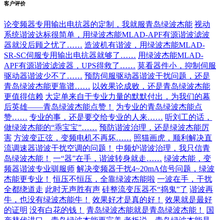
客户评价
论变频器专用输出电抗器的定制，我就服青岛绿波杰能
视动
系统谐波达标很简单，用绿波杰能MLAD-APF有源谐波滤波
器就没后顾之忧了……
造波机有谐波，用绿波杰能MLAD-
SR-SC伺服专用输出电抗器就够了……
用绿波杰能MLAD-
APF有源谐波滤波器，UPS得救了……
莫看器件小，抑制伺服
驱动器谐波少不了……
预防伺服驱动器谐波干扰问题，还是
青岛绿波杰能更靠谱……
以效果论成败，还是青岛绿波杰能
更值得信赖
大定单来自于专业力量的默默付出，为我们的幕
后英雄——青岛绿波杰能点赞！
为专业的青岛绿波杰能点
赞……
专业的事，还是要交给专业的人来……
听刘工的话，
做绿波杰能的“乖宝宝”……
预防谐波治理，还是绿波杰能厉
害
方波变正弦，变频电机不再坏……
照猫画虎，顺利解决直
流调速器谐波干扰空调的问题！
中频炉谐波治理，我只信青
岛绿波杰能！
一“器”在手，谐波转身就走……
绿波杰能，变
频器谐波专业驯服师
解决变频器干扰4~20mA信号问题，绿波
杰能更专业！
恒压不恒压，全靠绿波杰能啦
一波在手，干扰
全都绕道走
此时无声胜有声
硅整流变压器不“捣鬼”了
谐波再
牛，也没有绿波杰能牛！
效果好才是真的好！
效果就是最好
的证明
没有白花的钱！
青岛绿波杰能就是青岛绿波杰能！
国