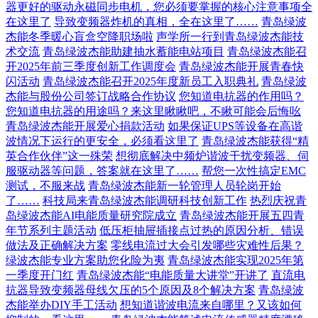
器更好的驱动永磁同步电机，您必须要掌握的核心注意事项全
在这里了
导致变频器炸机的真相，全在这里了……
青岛绿波
杰能冬季暖心盲盒空降职场啦
声学所一行到青岛绿波杰能技
术交流
青岛绿波杰能助建抽水蓄能电站项目
青岛绿波杰能召
开2025年前三季度创新工作调度会
青岛绿波杰能开展青春快
闪活动
青岛绿波杰能召开2025年度新员工入职典礼
青岛绿波
杰能与股份公司签订战略合作协议
您知道电抗器的作用吗？
您知道电抗器的用途吗？来这里瞅瞅吧，不瞅可能会后悔吆
青岛绿波杰能开展爱心捐款活动
如果保证UPS等设备在高谐
波情况下运行的更安全，必须看这里了
青岛绿波杰能获得“精
英合作伙伴”这一殊荣
想彻底解决中频炉谐波干扰变频器、伺
服驱动器等问题，答案就在这里了……
帮您一次性搞定EMC
测试，不服来战
青岛绿波杰能新一轮管理人员轮岗开始
了……
科技局来青岛绿波杰能调研科技创新工作
热烈庆祝青
岛绿波杰能AI电能质量研究院成立
青岛绿波杰能开展五四青
年节系列主题活动
低压柜抽屉插接点过热的原因分析、错误
做法及正确解决方案
零线电流过大会引发哪些灾难性后果？
绿波杰能专业方案助您化险为夷
青岛绿波杰能实现2025年第
一季度开门红
青岛绿波杰能“电能质量大讲堂”开讲了
直流电
抗器导致变频器母线欠压的5个原因及8个解决方案
青岛绿波
杰能举办DIY手工活动
想知道谐波电流来自哪里？又该如何