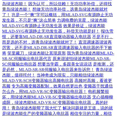
岛绿波杰能！
因为认可，所以信赖！无功功率补偿，还得找
青岛绿波杰能！
想做无功功率补偿，选青岛绿波杰能就对
了！
岂是一个“爽”字可以概括，用MLAD-SVG有源静止无功
发生器，不只是“爽”这么简单
力调电费的克星，绿波杰能
MLAD-SVG有源静止无功发生器
效果是铁证，绿波杰能
MLAD-SVG有源静止无功发生器，补偿无功就是好！
报仇雪
恨，还要靠MLAD-DR-SR直流驱动器输入电抗器
不是不行，
而是选的不对，选青岛绿波杰能就对了！
直流调速器谐波再
厉害，还不是MLAD-DR-SR直流调速器输入电抗器的手下败
将
笑里藏刀，绿波杰能让其现原形
我为青岛绿波杰能MLAD-
SR-SC伺服输出电抗器代言
原来谐波怕绿波杰能MLAD-SR-
SC伺服输出电抗器
想要当学霸，多跟美女说说话
是推测，还
是必然，MLAD-SR-SR伺服输入电抗器来告诉您！
青岛绿波
杰能，值得托付！
当神奇成为现实，只能相信绿波杰能
MLAD-VR-SCH变频器输出高频电抗器
高频对高频，看谁更
高频
专为高频变频器配制，效果自然更出色
变频器干扰通信
怎么办，用MLAD-VR-SC变频器输出电抗器！
电机频繁损
坏，用绿波杰能MLAD-VR-SC变频器输出电抗器
无心插柳柳
成荫，绿波杰能MLAD-VR-SC变频器输出电抗器，真的好
用！
青岛绿波杰能帮了我大忙了
解决问题就是王道，说的就
是绿波杰能生产的变频器输入电抗器
相信专注的力量，相信