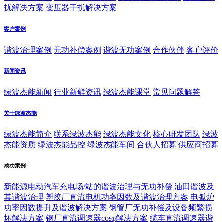
扰解决方案
变压器干扰解决方案
客户案例
谐波治理案例
无功补偿案例
谐波无功案例
合作伙伴
客户评价
新闻资讯
绿波杰能新闻
行业新鲜资讯
绿波杰能课堂
常见问题解答
关于绿波杰能
绿波杰能简介
联系绿波杰能
绿波杰能文化
核心研发团队
绿波
杰能资质
绿波杰能品控
绿波杰能车间
合伙人招募
供应商招募
成功案例
新能源电动汽车充电场/站的谐波治理与无功补偿
油田谐波及
其谐波治理
塑胶厂直流电机功率因数及谐波治理方案
电弧炉
功率因数提升及谐波解决方案
钢管厂无功补偿及设备频繁损
坏解决方案
钢厂直流调速器cosφ解决方案
缆车直流调速器谐