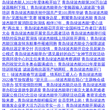
岛绿波杰能人2022年度体检开始了
青岛绿波杰能第200万台滤
波器顺利下线！
青岛绿波杰能举办“变频器输入滤波器”专题
培训
青岛绿波杰能庆祝中国共产党101周年华诞
青岛绿波杰能
举办“见图知患”竞赛
璀璨身边星，辉耀青岛绿波杰能
青岛绿
波杰能开展消防应急演练
相伴17年，青岛绿波杰能“爱心送
考”再出发！
青岛绿波杰能召开庆祝“全国科技工作者日”表彰
大会
青岛绿波杰能开展党员志愿者活动
青岛绿波杰能举行疫
情防控应急处置演练
绿波杰能线上培训班开课啦！
青岛绿波
杰能沉痛哀悼东航事件罹难同胞
青岛绿波杰能全力保障滤波
器电抗器定单交付
共抗疫情，青岛绿波杰能开启全员居家办
公模式
青岛绿波杰能举办“遇见最好的自己”女神节庆祝活动
营商环境中心刘主任来青岛绿波杰能考察调研
青岛绿波杰能
热烈祝贺北京冬奥会圆满成功！
青岛绿波杰能2022年度首届
培训班报道
滤波器电抗器等产销两旺，青岛绿波杰能开门
红！
绿波杰能春节送温暖，情系职工暖人心
青岛绿波杰能
2022春节放假通知
“迎元旦——绿波杰能在我心”主题晚会成
功举办
筑牢疫情防控网，青岛绿波杰能总动员
青岛绿波杰能
举办职业道德专题讲座
青岛绿波杰能举行南京大屠杀死难者
国家公祭日纪念活动
绿波杰能学习调研活动启幕
奥密克戎危
险来袭，青岛绿波杰能积极应对
全员竞聘上岗！青岛绿波杰
能激发企业更大活力迈出坚实一步！
青岛绿波杰能开展碳达