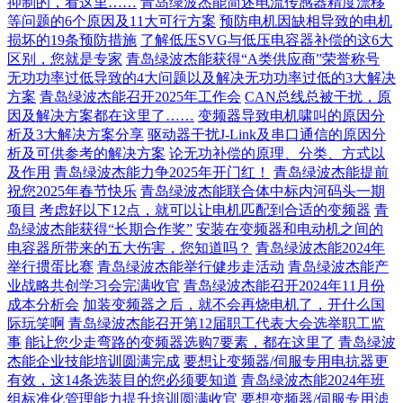
抑制的，看这里……
青岛绿波杰能简述电流传感器精度漂移
等问题的6个原因及11大可行方案
预防电机因缺相导致的电机
损坏的19条预防措施
了解低压SVG与低压电容器补偿的这6大
区别，您就是专家
青岛绿波杰能获得“A类供应商”荣誉称号
无功功率过低导致的4大问题以及解决无功功率过低的3大解决
方案
青岛绿波杰能召开2025年工作会
CAN总线总被干扰，原
因及解决方案都在这里了……
变频器导致电机啸叫的原因分
析及3大解决方案分享
驱动器干扰J-Link及串口通信的原因分
析及可供参考的解决方案
论无功补偿的原理、分类、方式以
及作用
青岛绿波杰能力争2025年开门红！
青岛绿波杰能提前
祝您2025年春节快乐
青岛绿波杰能联合体中标内河码头一期
项目
考虑好以下12点，就可以让电机匹配到合适的变频器
青
岛绿波杰能获得“长期合作奖”
安装在变频器和电动机之间的
电容器所带来的五大伤害，您知道吗？
青岛绿波杰能2024年
举行掼蛋比赛
青岛绿波杰能举行健步走活动
青岛绿波杰能产
业战略共创学习会完满收官
青岛绿波杰能召开2024年11月份
成本分析会
加装变频器之后，就不会再烧电机了，开什么国
际玩笑啊
青岛绿波杰能召开第12届职工代表大会选举职工监
事
能让您少走弯路的变频器选购7要素，都在这里了
青岛绿波
杰能企业技能培训圆满完成
要想让变频器/伺服专用电抗器更
有效，这14条选装目的您必须要知道
青岛绿波杰能2024年班
组标准化管理能力提升培训圆满收官
要想变频器/伺服专用滤