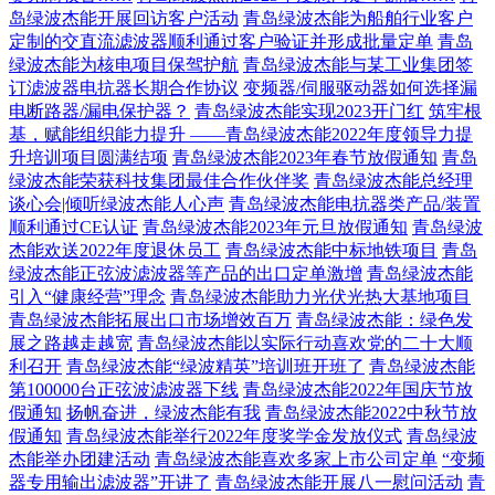
岛绿波杰能开展回访客户活动
青岛绿波杰能为船舶行业客户
定制的交直流滤波器顺利通过客户验证并形成批量定单
青岛
绿波杰能为核电项目保驾护航
青岛绿波杰能与某工业集团签
订滤波器电抗器长期合作协议
变频器/伺服驱动器如何选择漏
电断路器/漏电保护器？
青岛绿波杰能实现2023开门红
筑牢根
基，赋能组织能力提升 ——青岛绿波杰能2022年度领导力提
升培训项目圆满结项
青岛绿波杰能2023年春节放假通知
青岛
绿波杰能荣获科技集团最佳合作伙伴奖
青岛绿波杰能总经理
谈心会|倾听绿波杰能人心声
青岛绿波杰能电抗器类产品/装置
顺利通过CE认证
青岛绿波杰能2023年元旦放假通知
青岛绿波
杰能欢送2022年度退休员工
青岛绿波杰能中标地铁项目
青岛
绿波杰能正弦波滤波器等产品的出口定单激增
青岛绿波杰能
引入“健康经营”理念
青岛绿波杰能助力光伏光热大基地项目
青岛绿波杰能拓展出口市场增效百万
青岛绿波杰能：绿色发
展之路越走越宽
青岛绿波杰能以实际行动喜欢党的二十大顺
利召开
青岛绿波杰能“绿波精英”培训班开班了
青岛绿波杰能
第100000台正弦波滤波器下线
青岛绿波杰能2022年国庆节放
假通知
扬帆奋进，绿波杰能有我
青岛绿波杰能2022中秋节放
假通知
青岛绿波杰能举行2022年度奖学金发放仪式
青岛绿波
杰能举办团建活动
青岛绿波杰能喜欢多家上市公司定单
“变频
器专用输出滤波器”开讲了
青岛绿波杰能开展八一慰问活动
青