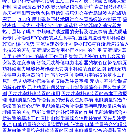
峰、碳中和专题学习活动
生活工作两不误，绿波杰能集采进
行时
青岛绿波杰能为冬奥比赛场馆保驾护航
青岛绿波杰能举
办庆祝重阳节活动
预防电信诈骗培训会在青岛绿波杰能成功
召开！
2022年度电磁兼容技术研讨会在青岛绿波杰能召开
绿
波杰能，成为行业头部企业的新选择
变频器输入滤波器发
热，是坏了吗？
中频电炉滤波器的安装及注意事项
直流调速
器专用补偿器PFC的安装及注意事项
直流调速器专用补偿器
PFC的核心优势
直流调速器专用补偿器PFC与直流调速器输入
电抗器的区别
直流调速器专用补偿器PFC的作用
直流调速器
专用补偿器PFC的基本工作原理
智能无功补偿电力电容器的
安装及注意事项
智能无功补偿电力电容器的核心优势
智能无
功补偿电力电容器与传统无功功率补偿装置的区别
智能无功
补偿电力电容器的作用
智能无功补偿电力电容器的基本工作
原理
无功功率补偿装置的安装及注意事项
无功功率补偿装置
的核心优势
无功功率补偿装置与电能质量综合补偿装置的区
别
无功功率补偿装置的作用
无功功率补偿装置的基本工作原
理
电能质量综合补偿装置的安装及注意事项
电能质量综合补
偿装置的核心优势
电能质量综合补偿装置与电能质量综合治
理装置的区别
电能质量综合补偿装置的作用
电能质量综合补
偿装置的基本工作原理
电能质量综合治理装置的安装及注意
事项
电能质量综合治理装置的核心优势
电能质量综合治理装
置与电能质量综合补偿装置的区别
电能质量综合治理装置的