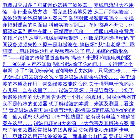
电费越交越多？可能是你选错了滤波器！
零线电流过大不用
慌，各行业实战方法，看完直接落地见效
从工厂到实验室，
谐波治理的终极解决方案来了
防辐射服是智商税吗？一文揭
穿辐射谣言的真面目
科研实验室到工厂车间都离不开它，伺
服驱动器到底牛在哪？
高精度的代价——伺服电机价格背后
的技术密码
从重型机械到精密制造，伺服系统的选择密码
车
间设备频频失控？原来是电磁波在“搞破坏”
从"电老虎"到"乖
猫咪"，电压谐波治理的秘密都在这了
电力系统的“隐形杀
手”——谐波的传输通道全解析
揭秘！步进和伺服电机的区
别，90%的人都不知道
别让谐波偷了你的电！一文读懂这个
电网“杀手”
彻底粉碎伺服的同步丢失故障，只需这3步……
干
式/油式电容器该怎么选？青岛绿波杰能来告诉您……
关于滤
波的本质及作用，青岛绿波杰能这么说
关于强弱电干扰的那
点儿事，全在这里了……
谐波无限坏，只是近黄昏，带您了
解谐波治理的4大措施
告诉您一个扎心的真相，伺服驱动器其
实不是特殊的变频器
想了解谐波的本质、来源及测量，看这
里
青岛绿波杰能开展植树节活动
想彻底搞定电磁加热炉的谐
波，仙人赐您3大妙招
UPS中性线里到底有没有电流？准确答
案在这里……
谐波电压的4大来源、4大危害及其解决方案
带
您了解变频器经常损坏的19条原因
变频器驱动永磁同步电
机，更建议选用正弦波滤波器，而非输出电抗器
要想让变频