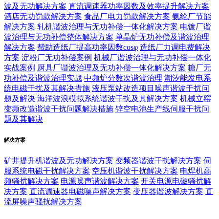
波及无功解决方案
直流调速器功率因数及效率提升解决方案
酒店无功罚款解决方案
食品厂电力罚款解决方案
氨纶厂节能
解决方案
轧机谐波治理与无功补偿一体化解决方案
电镀厂谐
波治理与无功补偿整体解决方案
单晶炉无功补偿及谐波治理
解决方案
帮助造纸厂提高功率因数cosφ
造纸厂力调电费解决
方案
淀粉厂无功补偿案例
机械厂谐波治理与无功补偿一体化
实战案例
厨具厂谐波治理及无功补偿一体化解决方案
糖厂无
功补偿及谐波治理实战
中频炉分数次谐波治理
潮汐能发电系
统电磁干扰及其解决措施
液压泵站改造项目噪声谐波干扰问
题及解决
海洋波浪模拟系统谐波干扰及其解决方案
机械立窑
变频改造谐波干扰问题解决措施
锌空电池生产线伺服干扰问
题及其解决
解决方案
矿井提升机谐波及无功解决方案
变频器谐波干扰解决方案
伺
服系统电磁干扰解决方案
空压机谐波干扰解决方案
电焊机高
频骚扰解决方案
电源噪声谐波解决方案
开关电源电磁骚扰解
决方案
直流调速器电磁噪声解决方案
变压器谐波解决方案
直
流屏噪声骚扰解决方案