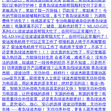
产替代进口，青岛绿波杰能更完美
老板说，青岛绿波杰能是
我们定单的守护神！
是青岛绿波杰能帮我顺利交付了定单！
老板高兴了，奖励了我一万块钱！
罚款没了，奖励来了！
今
年的节能目标能够顺利实现，多亏了青岛绿波杰能！
力调电
费终于消失了！
传感器老实了
专治电脑疑难杂症的青岛绿波
杰能！
电脑屏幕不闪了，键盘、鼠标也好用了！
MLAD-GFC
系列LCL谐波滤波器帮我大忙了，合同可以正常履约了！
MLAD-SW正弦波滤波器帮我大忙了，合同可以正常履约了！
柴油发电机终于可以正常工作了
焊接机器人终于不再频繁损
坏了
柴油发电机终于可以工作了
电机终于安静了，不坏了！
还是青岛绿波杰能牛！！！
这次真的长记性了，牢记变频器
输入电抗器，方能保住好生意
会者不难，难者不会！
没有办
法的选择，却成就了一段传奇的经历
不是不知道，只是想不
到
功率因数提升产品哪家强？山东青岛找绿波杰能
青岛绿波
杰能，谐波治理，无功补偿，样样行！
绿波杰能直流驱动器
cosφ提升方案，获得资专人士肯定
绿波杰能智能无功补偿电
力电容器，用起来真的是非常好，绝对是没的说！
敬业+热
爱，智能无功补偿电力电容器卖的好又快！
智能无功补偿电
力电容器，让您省钱的选择！
无源的价格，有源的享受！电
能质量综合补偿装置，还是青岛绿波杰能更好！
青岛绿波杰
能，是您省心、放心、安心的选择
谐波治理旗舰，无功补偿
先锋——青岛绿波杰能！
无功功率补偿，更多人愿意推荐青