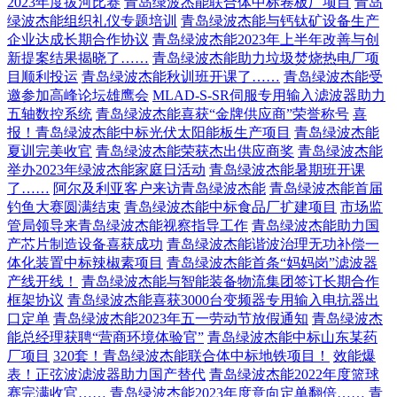
2023年度拔河比赛
青岛绿波杰能联合体中标卷板厂项目
青岛
绿波杰能组织礼仪专题培训
青岛绿波杰能与钙钛矿设备生产
企业达成长期合作协议
青岛绿波杰能2023年上半年改善与创
新提案结果揭晓了……
青岛绿波杰能助力垃圾焚烧热电厂项
目顺利投运
青岛绿波杰能秋训班开课了……
青岛绿波杰能受
邀参加高峰论坛雄鹰会
MLAD-S-SR伺服专用输入滤波器助力
五轴数控系统
青岛绿波杰能喜获“金牌供应商”荣誉称号
喜
报！青岛绿波杰能中标光伏太阳能板生产项目
青岛绿波杰能
夏训完美收官
青岛绿波杰能荣获杰出供应商奖
青岛绿波杰能
举办2023年绿波杰能家庭日活动
青岛绿波杰能暑期班开课
了……
阿尔及利亚客户来访青岛绿波杰能
青岛绿波杰能首届
钓鱼大赛圆满结束
青岛绿波杰能中标食品厂扩建项目
市场监
管局领导来青岛绿波杰能视察指导工作
青岛绿波杰能助力国
产芯片制造设备喜获成功
青岛绿波杰能谐波治理无功补偿一
体化装置中标辣椒素项目
青岛绿波杰能首条“妈妈岗”滤波器
产线开线！
青岛绿波杰能与智能装备物流集团签订长期合作
框架协议
青岛绿波杰能喜获3000台变频器专用输入电抗器出
口定单
青岛绿波杰能2023年五一劳动节放假通知
青岛绿波杰
能总经理获聘“营商环境体验官”
青岛绿波杰能中标山东某药
厂项目
320套！青岛绿波杰能联合体中标地铁项目！
效能爆
表！正弦波滤波器助力国产替代
青岛绿波杰能2022年度篮球
赛完满收官……
青岛绿波杰能2023年度意向定单翻倍……
青