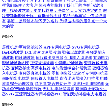
机轴承温升终于降下来了
新设备终于可以批量投产了
谢谢您
帮我们保住了大客户
绿波杰能挽救了我们厂的声誉
谐波治
理，找绿波杰能，更要找刘总，没错的……
实力决定效果
解
决变频器谐波干扰，首选绿波杰能
实战经验丰富，值得您拥
有
靠谱，是绿波杰能闪亮的名片
为绿波杰能的服务点一个大
大的赞
产品中心
屏蔽机房/军标级滤波器
APF专用电抗器
SVG专用电抗器
Du/Dt滤波器
LCL谐波滤波器
变频器输出滤波器
变频器输入
滤波器
磁环滤波器
伺服输出滤波器
伺服输入滤波器
有源电力
谐波滤波器APF
正弦波滤波器
中频电炉滤波器
变频器输出电
抗器
变频器输出高频电抗器
电能质量综合补偿装置
变频器输
入电抗器
变频器直流电抗器
零相电抗器
滤波消谐串联电抗器
伺服输出电抗器
伺服输入电抗器
直流调速器输入电抗器
电能
质量综合治理装置
晶闸管/复合投切开关
滤波补偿用电容器
无
功补偿智能自动控制器
无功功率补偿装置
有源静止无功发生
器SVG
直流调速器专用补偿器PFC
智能无功补偿电力电容器
新闻中心