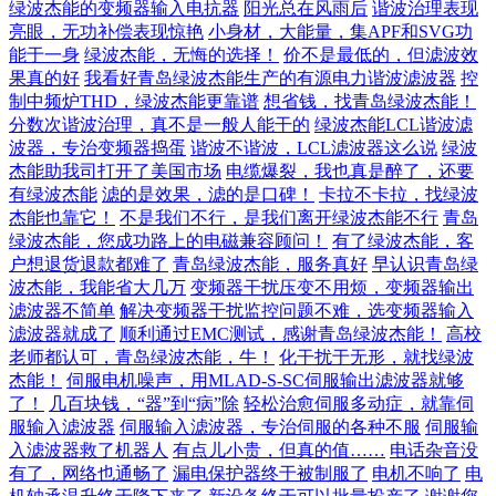
绿波杰能的变频器输入电抗器
阳光总在风雨后
谐波治理表现
亮眼，无功补偿表现惊艳
小身材，大能量，集APF和SVG功
能于一身
绿波杰能，无悔的选择！
价不是最低的，但滤波效
果真的好
我看好青岛绿波杰能生产的有源电力谐波滤波器
控
制中频炉THD，绿波杰能更靠谱
想省钱，找青岛绿波杰能！
分数次谐波治理，真不是一般人能干的
绿波杰能LCL谐波滤
波器，专治变频器捣蛋
谐波不谐波，LCL滤波器这么说
绿波
杰能助我司打开了美国市场
电缆爆裂，我也真是醉了，还要
有绿波杰能
滤的是效果，滤的是口碑！
卡拉不卡拉，找绿波
杰能也靠它！
不是我们不行，是我们离开绿波杰能不行
青岛
绿波杰能，您成功路上的电磁兼容顾问！
有了绿波杰能，客
户想退货退款都难了
青岛绿波杰能，服务真好
早认识青岛绿
波杰能，我能省大几万
变频器干扰压变不用烦，变频器输出
滤波器不简单
解决变频器干扰监控问题不难，选变频器输入
滤波器就成了
顺利通过EMC测试，感谢青岛绿波杰能！
高校
老师都认可，青岛绿波杰能，牛！
化干扰于无形，就找绿波
杰能！
伺服电机噪声，用MLAD-S-SC伺服输出滤波器就够
了！
几百块钱，“器”到“病”除
轻松治愈伺服多动症，就靠伺
服输入滤波器
伺服输入滤波器，专治伺服的各种不服
伺服输
入滤波器救了机器人
有点儿小贵，但真的值……
电话杂音没
有了，网络也通畅了
漏电保护器终于被制服了
电机不响了
电