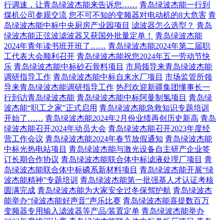
行调速，让青岛绿波杰能来告诉您……
青岛绿波杰能一行到
煤机公司参观交流
您不可不知的变频器对电动机的8大危害
青
岛绿波杰能中标中央厨房产业园项目
滤波器怎么选型？
青岛
绿波杰能正弦波滤波器又获国外批量定单！
青岛绿波杰能
2024年青年读书班开班了……
青岛绿波杰能2024年第二届职
工代表大会顺利召开
青岛绿波杰能祝您2024年五一劳动节快
乐
青岛绿波杰能中标砂石骨料项目
市局领导来青岛绿波杰能
调研指导工作
青岛绿波杰能中标自来水厂项目
市场监管所领
导来青岛绿波杰能调研指导工作
热烈欢迎新疆集团懂事长一
行到访青岛绿波杰能
青岛绿波杰能中标阿曼制氢项目
青岛绿
波杰能“职工之家”正式启用
青岛绿波杰能急救知识专题培训
开始了……
青岛绿波杰能2024年2月份业绩再创历史新高
青岛
绿波杰能召开2024年动员大会
青岛绿波杰能召开2023年度经
营工作会议
青岛绿波杰能2024年春节放假通知
青岛绿波杰能
中标光热电站项目
青岛绿波杰能与激光设备自主研产企业签
订长期合作协议
青岛绿波杰能联合体中标滤液处理厂项目
青
岛绿波杰能联合体中标磷系新材料项目
青岛绿波杰能开展“绿
波杰能精神”专题培训
青岛绿波杰能第一批强基人才认证考核
圆满完成
青岛绿波杰能为大家安全过冬保驾护航
青岛绿波杰
能举办“绿波杰能好声音”声乐比赛
青岛绿波杰能喜提数百万
变频器专用输入滤波器等产品/装置定单
青岛绿波杰能举办