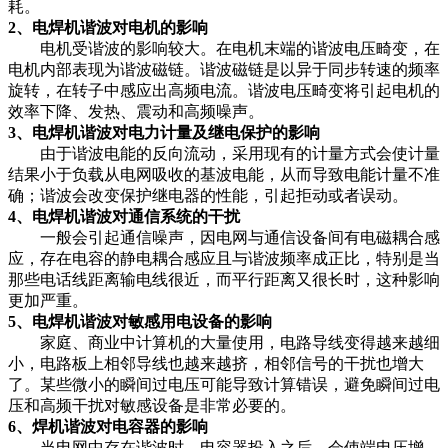
耗。
2、电焊机谐波对电机的影响
电机受谐波的影响较大。在电机末端的谐波电压畸变，在
电机内部表现为谐波磁链。谐波磁链是以异于同步转速的频率
旋转，在转子中感应出高频电流。谐波电压畸变将引起电机的
效率下降、发热、震动和高频噪声。
3、电焊机谐波对电力计量及继电保护的影响
由于谐波电能的反向流动，采用现有的计量方式会使计量
结果小于负载从电网吸收的基波电能，从而导致电能计量不准
确；谐波会改变保护继电器的性能，引起拒动或者误动。
4、电焊机谐波对通信系统的干扰
一般会引起通信噪声，因电网与通信设备间有电磁耦合感
应，存在电容的静电耦合感应且与谐波频率成正比，特别是当
那些电话线距离输电线很近，而平行距离又很长时，这种影响
更加严重。
5、电焊机谐波对敏感用电设备的影响
家庭、商业中计算机的大量使用，电路导线变得越来越细
小，电路板上相邻导线也越来越挤，相邻信号的干扰也增大
了。某些微小的瞬间过电压可能导致计算错误，避免瞬间过电
压和高频干扰对敏感设备是非常必要的。
6、焊机谐波对电容器的影响
当电网中存在谐波时，电容器投入之后，会使端电压增