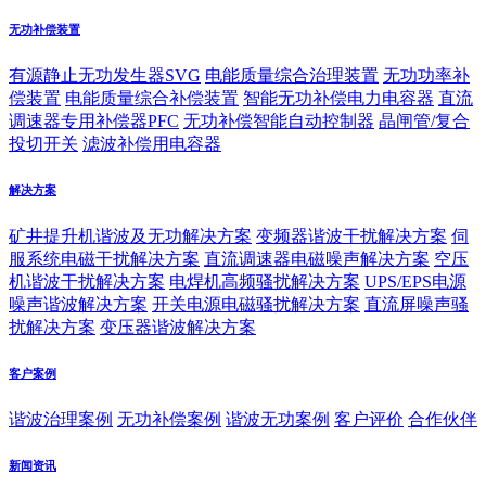
无功补偿装置
有源静止无功发生器SVG
电能质量综合治理装置
无功功率补
偿装置
电能质量综合补偿装置
智能无功补偿电力电容器
直流
调速器专用补偿器PFC
无功补偿智能自动控制器
晶闸管/复合
投切开关
滤波补偿用电容器
解决方案
矿井提升机谐波及无功解决方案
变频器谐波干扰解决方案
伺
服系统电磁干扰解决方案
直流调速器电磁噪声解决方案
空压
机谐波干扰解决方案
电焊机高频骚扰解决方案
UPS/EPS电源
噪声谐波解决方案
开关电源电磁骚扰解决方案
直流屏噪声骚
扰解决方案
变压器谐波解决方案
客户案例
谐波治理案例
无功补偿案例
谐波无功案例
客户评价
合作伙伴
新闻资讯