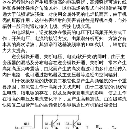
器在运行时均会产生频率较高的电磁骚扰，高频骚扰可通过线
路和多种途径耦合传输以外，以电磁场的形式向外辐射的强度
远大于低频谐波骚扰，对使用金属外壳的电焊机而言，由于机
壳的屏蔽作用，这些有害辐射的受害者往往是焊机本身，向外
辐射一般只能通过输入电缆、焊接电缆实现。
在电焊机中，逆变模块在很高的电压下以高频开关方式工
作，开关电压、电流均接近方波。由频谱分析可知，方波含有
丰富的高次谐波，其频谱可达基波频率的1000次以上，辐射能
力大大提高。
逆变模块开通、关断电压、电流(软开关)的同时，由于主
变压器的漏感及分布电容在逆变模块开通、关断时，常常产生
高频高压尖峰震荡，由此而产生的高次谐波可由多种途径传入
内部电路，也可通过散热器及主变压器等途经向空间辐射。
用于次级整流的快恢复二极管也是产生高频骚扰的一个重
要原因，整流管工作于高频开关状态时，由于二极管的引线寄
生电感、结电容的存在，以及反向恢复电流的影响，使之工作
在很高的电压及电流变化率下，且产生高频震荡。由次级整流
快恢复二极管产生的高频骚扰很容易通过焊机输出端馈出。