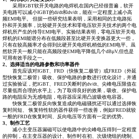
采用IGBT软开关电路的电焊机在国内已经很普遍，软开
关电路可以减小IGBT的di/dt和dv/dt，能在一定程度上减小高
频EMI电平。 但据一些研究结果表明，采用相同的主电路拓
扑和开关频率，比较硬开关技术和零电压软开关技术的两个电
焊机所产生的传导EMI电平。实验结果表明，零电压软开关电
焊机的EMI能谱分布在低频段甚至比硬开关变换器更大一些，
只有在较高频率才会得到比硬开关电焊机稍低的EMI电平。虽
然软开关一般只能在高频段使EMI电平降低几个dBµV,但也是
可用有效手段之一。
2、选择适当的电路参数和功率器件
首先应该对IGBT、FRD（快恢复二极管）或FRED（外延
型快恢复二极管）吸收、保护电路的参数进行优化设计，并通
过实验验证，把IGBT、FRED关断时的dv/dt、尖峰电压限值在
尽量低而合理的水平上，为了取得良好的效果，吸收、保护电
路的电阻应为无感电阻，电容器应采用凸波吸收电容器。
快恢复二极管反向恢复造成的电磁骚扰还可以通过选择恢
复时间短、 恢复特性软的器件获得一些改善，例如FRED就较
一般的FRD在恢复时间、反向电压等方面有一定的优势。
3、制作工艺
减小主变压器漏磁可以使电路中的尖峰电压得到一定程度
的抑制，在主变压器的设计、制作时在初、次级绕组的绕制、