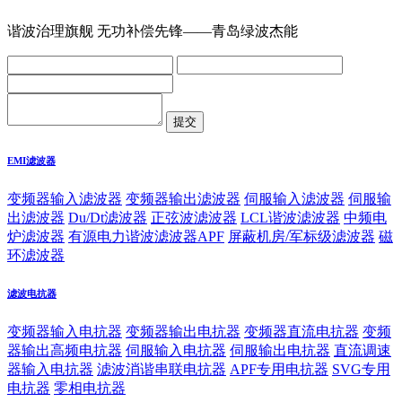
谐波治理旗舰 无功补偿先锋——青岛绿波杰能
EMI滤波器
变频器输入滤波器
变频器输出滤波器
伺服输入滤波器
伺服输
出滤波器
Du/Dt滤波器
正弦波滤波器
LCL谐波滤波器
中频电
炉滤波器
有源电力谐波滤波器APF
屏蔽机房/军标级滤波器
磁
环滤波器
滤波电抗器
变频器输入电抗器
变频器输出电抗器
变频器直流电抗器
变频
器输出高频电抗器
伺服输入电抗器
伺服输出电抗器
直流调速
器输入电抗器
滤波消谐串联电抗器
APF专用电抗器
SVG专用
电抗器
零相电抗器