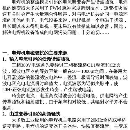
电焊机的整流模块引起的电流畸变会产生谐波骚扰；电焊
机的逆变器大多采用了 PWM 脉冲宽度调制技术，逆变模块高
速开关时会产生大量耦合性噪声，对与电焊机共处同一电源环
境的其他的电子、电气设备来说，电焊机是一个电磁干扰源，
且长期以来未得到重视，更未采取有效措施加以改善，因此，
解决电焊机设备造成的电网污染问题，十分迫切……
一、电焊机电磁骚扰的主要来源
1、输入整流引起的低频谐波骚扰
三相380V电源首先要经过三相整流桥QL1整流和C2滤
波，滤波电容器的等效容量一般在50～1000µf之间，在采用大
电容器滤波的整流滤波电路中，整流二极管导通时间较短，滤
波电容充电电流瞬时峰值大，电流波形为近似尖脉冲，使
50Hz正弦电流波形发生畸变，产生谐波电流。
畸变的电流、电压高次谐波会沿电源电缆、供电网络产生
传导骚扰和辐射骚扰，由于频率相对较低，其辐射水平并不会
很高。
2、由逆变器引起的高频骚扰
大多数工业应用的电焊机主电路采用了20kHz全桥或半桥
逆变电路，电焊机的逆变器开关器件、快恢复整流管、主变压