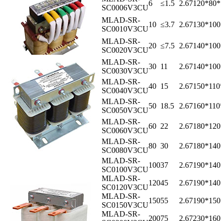
6
≤1.5
2.67
120*80
SC0006V3CU
MLAD-SR-
10
≤3.7
2.67
130*10
SC0010V3CU
MLAD-SR-
20
≤7.5
2.67
140*10
SC0020V3CU
MLAD-SR-
30
11
2.67
140*10
SC0030V3CU
MLAD-SR-
40
15
2.67
150*11
SC0040V3CU
MLAD-SR-
50
18.5
2.67
160*11
SC0050V3CU
MLAD-SR-
60
22
2.67
180*12
SC0060V3CU
MLAD-SR-
80
30
2.67
180*14
SC0080V3CU
MLAD-SR-
100
37
2.67
190*14
SC0100V3CU
MLAD-SR-
120
45
2.67
190*14
SC0120V3CU
MLAD-SR-
150
55
2.67
190*15
SC0150V3CU
MLAD-SR-
200
75
2.67
230*16