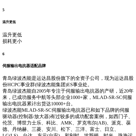
5
温升更低
温升更低
损耗更小
6
伺服输出电抗器适配品牌
青岛绿波杰能是运达昌股份旗下的全资子公司，现为运达昌股
份HCPC事业群(绿波杰能集团)ES事业处。
青岛绿波杰能自2005年专注于伺服输出电抗器的产研，近20年
来，已成功服务中航等头部企业1000+家，MLAD-SR-SC伺服
输出电抗器累计出货达10000+台。
绿波杰能MLAD-SR-SC伺服输出电抗器已和如下品牌的伺服
驱动器(控制器/放大器)有过较多的成功配套案例，如西门子、
伦茨、博世力士乐、科比、AMK、罗克韦尔(AB)、派克、葆
德、丹纳赫、三菱、安川、松下、三洋、富士、日立、
LG(LS)、台达、东元(台安)、和利时、埃斯顿、时光、珠海运