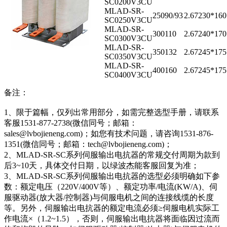
SC0200V3CU
MLAD-SR-
250
90/93
2.67
230*16
SC0250V3CU
MLAD-SR-
300
110
2.67
240*17
SC0300V3CU
MLAD-SR-
350
132
2.67
245*17
SC0350V3CU
MLAD-SR-
400
160
2.67
245*17
SC0400V3CU
备注：
1、限于篇幅，仅列出常用部分，如需完整选型手册，请联系
客服1531-877-2738(微信同号；邮箱：
sales@lvbojieneng.com)；如您有技术问题，请咨询1531-876-
1351(微信同号；邮箱：tech@lvbojieneng.com)；
2、MLAD-SR-SC系列伺服输出电抗器的常规交付周期为款到
后3~10天，具体交付日期，以绿波杰能客服回复为准；
3、MLAD-SR-SC系列伺服输出电抗器的选型必须明确如下参
数：额定电压（220V/400V等）、额定功率/电流(KW/A)、伺
服驱动器(放大器/控制器)与伺服电机之间的连接线缆的长度
等。另外，伺服输出电抗器的额定电流必须≥伺服电机实际工
作电流×（1.2~1.5），否则，伺服输出电抗器将面临因过流而