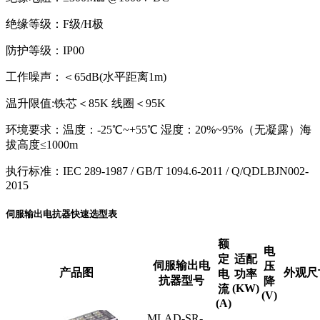
绝缘等级：F级/H极
防护等级：IP00
工作噪声：＜65dB(水平距离1m)
温升限值:铁芯＜85K 线圈＜95K
环境要求：温度：-25℃~+55℃ 湿度：20%~95%（无凝露）海
拔高度≤1000m
执行标准：IEC 289-1987 / GB/T 1094.6-2011 / Q/QDLBJN002-
2015
伺服输出电抗器快速选型表
额
电
定
适配
伺服输出电
压
产品图
外观尺寸
电
功率
抗器型号
降
(KW)
流
(V)
(A)
MLAD-SR-