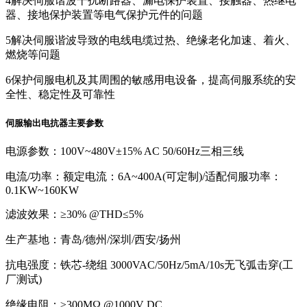
4
解决伺服谐波干扰断路器、漏电保护装置、接触器、热继电
器、接地保护装置等电气保护元件的问题
5
解决伺服谐波导致的电线电缆过热、绝缘老化加速、着火、
燃烧等问题
6
保护伺服电机及其周围的敏感用电设备，提高伺服系统的安
全性、稳定性及可靠性
伺服输出电抗器主要参数
电源参数：100V~480V±15% AC 50/60Hz三相三线
电流/功率：额定电流：6A~400A(可定制)/适配伺服功率：
0.1KW~160KW
滤波效果：≥30% @THD≤5%
生产基地：青岛/德州/深圳/西安/扬州
抗电强度：铁芯-绕组 3000VAC/50Hz/5mA/10s无飞弧击穿(工
厂测试)
绝缘电阻：≥300MΩ @1000V DC