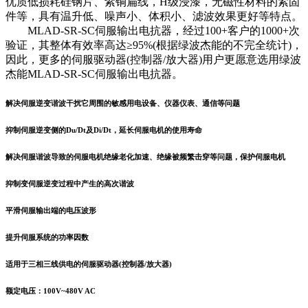
优质低损耗硅钢片、紫铜扁线，H级浸漆，无磁性材料的紧固
件等，具有温升低、噪声小、体积小、滤波效果更好等特点。
MLAD-SR-SC伺服输出电抗器，经过100+客户的1000+次
验证，其整体有效率高达≥95%(根据绿波杰能的不完全统计)，
因此，更多的伺服驱动器(控制器/放大器)用户更愿意选用绿波
杰能MLAD-SR-SC伺服输出电抗器。
解决伺服逆变谐波干扰它周围的敏感用电设备、仪器仪表、通信等问题
抑制伺服逆变侧的Du/Dt及Di/Dt，延长伺服电机的使用寿命
解决伺服谐波导致的伺服电机绝缘老化加速、绝缘被频繁击穿等问题，保护伺服电机
抑制变伺服逆变过程中产生的高次谐波
平滑伺服输出端的电压波形
提升伺服系统的功率因数
适用于三相三线供电的伺服驱动器(控制器/放大器)
额定电压：100V~480V AC