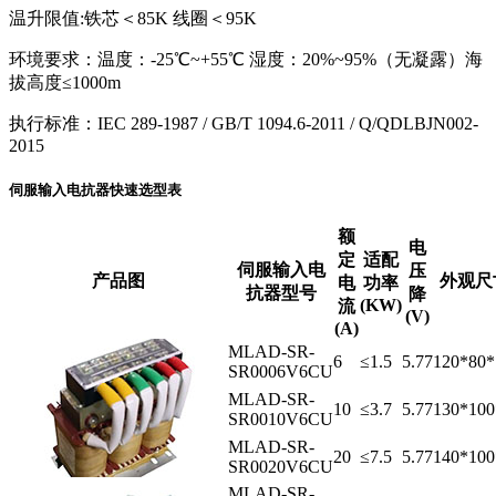
温升限值:铁芯＜85K 线圈＜95K
环境要求：温度：-25℃~+55℃ 湿度：20%~95%（无凝露）海
拔高度≤1000m
执行标准：IEC 289-1987 / GB/T 1094.6-2011 / Q/QDLBJN002-
2015
伺服输入电抗器快速选型表
额
电
定
适配
伺服输入电
压
产品图
外观尺寸
电
功率
抗器型号
降
(KW)
流
(V)
(A)
MLAD-SR-
6
≤1.5
5.77
120*80
SR0006V6CU
MLAD-SR-
10
≤3.7
5.77
130*10
SR0010V6CU
MLAD-SR-
20
≤7.5
5.77
140*10
SR0020V6CU
MLAD-SR-