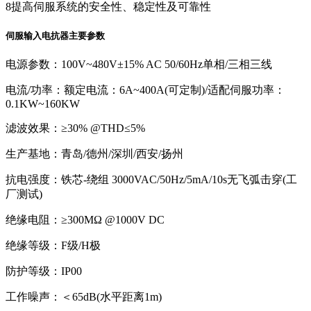
8
提高伺服系统的安全性、稳定性及可靠性
伺服输入电抗器主要参数
电源参数：100V~480V±15% AC 50/60Hz单相/三相三线
电流/功率：额定电流：6A~400A(可定制)/适配伺服功率：
0.1KW~160KW
滤波效果：≥30% @THD≤5%
生产基地：青岛/德州/深圳/西安/扬州
抗电强度：铁芯-绕组 3000VAC/50Hz/5mA/10s无飞弧击穿(工
厂测试)
绝缘电阻：≥300MΩ @1000V DC
绝缘等级：F级/H极
防护等级：IP00
工作噪声：＜65dB(水平距离1m)