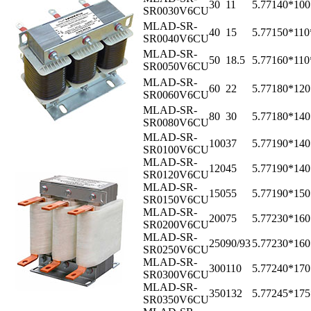
30
11
5.77
140*10
SR0030V6CU
MLAD-SR-
40
15
5.77
150*11
SR0040V6CU
MLAD-SR-
50
18.5
5.77
160*11
SR0050V6CU
MLAD-SR-
60
22
5.77
180*12
SR0060V6CU
MLAD-SR-
80
30
5.77
180*14
SR0080V6CU
MLAD-SR-
100
37
5.77
190*14
SR0100V6CU
MLAD-SR-
120
45
5.77
190*14
SR0120V6CU
MLAD-SR-
150
55
5.77
190*15
SR0150V6CU
MLAD-SR-
200
75
5.77
230*16
SR0200V6CU
MLAD-SR-
250
90/93
5.77
230*16
SR0250V6CU
MLAD-SR-
300
110
5.77
240*17
SR0300V6CU
MLAD-SR-
350
132
5.77
245*17
SR0350V6CU