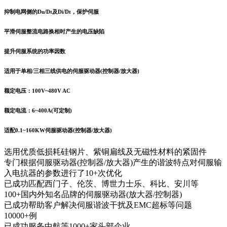
抑制电网侧的Du/Dt及Di/Dt，保护伺服
平滑伺服整流电路换相时产生的电压缺陷
提升伺服系统的功率因数
适用于单相/三相三线供电的伺服驱动器(控制器/放大器)
额定电压：100V~480V AC
额定电流：6~400A(可定制)
适配0.1~160KW伺服驱动器(控制器/放大器)
选用优质低损耗硅钢片、紫铜扁线及无磁性材料的紧固件
专门根据伺服驱动器(控制器/放大器)产生的谐波特点对伺服输
入电抗器的参数进行了10+次优化
已成功匹配西门子、伦茨、博世力士乐、科比、安川等
100+国内外知名品牌的伺服驱动器(放大器/控制器)
已成功帮助客户解决伺服谐波干扰及EMC超标等问题
10000+例
已成功服务中航等1000+家头部企业