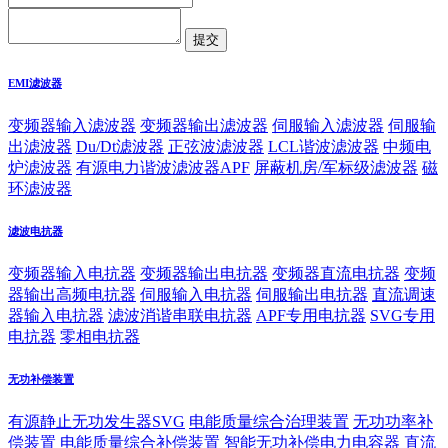
EMI滤波器
变频器输入滤波器
变频器输出滤波器
伺服输入滤波器
伺服输
出滤波器
Du/Dt滤波器
正弦波滤波器
LCL谐波滤波器
中频电
炉滤波器
有源电力谐波滤波器APF
屏蔽机房/军标级滤波器
磁
环滤波器
滤波电抗器
变频器输入电抗器
变频器输出电抗器
变频器直流电抗器
变频
器输出高频电抗器
伺服输入电抗器
伺服输出电抗器
直流调速
器输入电抗器
滤波消谐串联电抗器
APF专用电抗器
SVG专用
电抗器
零相电抗器
无功补偿装置
有源静止无功发生器SVG
电能质量综合治理装置
无功功率补
偿装置
电能质量综合补偿装置
智能无功补偿电力电容器
直流