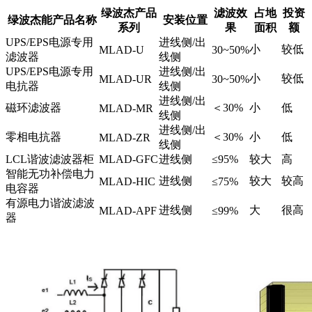
绿波杰产品
滤波效
占地
投资
绿波杰能产品名称
安装位置
系列
果
面积
额
UPS/EPS电源专用
进线侧/出
小
较低
MLAD-U
30~50%
滤波器
线侧
UPS/EPS电源专用
进线侧/出
小
较低
MLAD-UR
30~50%
电抗器
线侧
进线侧/出
磁环滤波器
＜30%
小
低
MLAD-MR
线侧
进线侧/出
零相电抗器
＜30%
小
低
MLAD-ZR
线侧
LCL谐波滤波器柜
MLAD-GFC
进线侧
≤95%
较大
高
智能无功补偿电力
进线侧
较大
较高
MLAD-HIC
≤75%
电容器
有源电力谐波滤波
进线侧
大
很高
MLAD-APF
≤99%
器