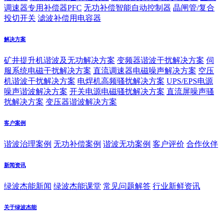
调速器专用补偿器PFC
无功补偿智能自动控制器
晶闸管/复合
投切开关
滤波补偿用电容器
解决方案
矿井提升机谐波及无功解决方案
变频器谐波干扰解决方案
伺
服系统电磁干扰解决方案
直流调速器电磁噪声解决方案
空压
机谐波干扰解决方案
电焊机高频骚扰解决方案
UPS/EPS电源
噪声谐波解决方案
开关电源电磁骚扰解决方案
直流屏噪声骚
扰解决方案
变压器谐波解决方案
客户案例
谐波治理案例
无功补偿案例
谐波无功案例
客户评价
合作伙伴
新闻资讯
绿波杰能新闻
绿波杰能课堂
常见问题解答
行业新鲜资讯
关于绿波杰能