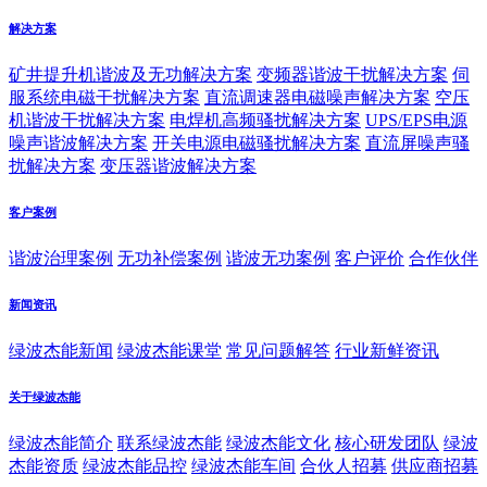
解决方案
矿井提升机谐波及无功解决方案
变频器谐波干扰解决方案
伺
服系统电磁干扰解决方案
直流调速器电磁噪声解决方案
空压
机谐波干扰解决方案
电焊机高频骚扰解决方案
UPS/EPS电源
噪声谐波解决方案
开关电源电磁骚扰解决方案
直流屏噪声骚
扰解决方案
变压器谐波解决方案
客户案例
谐波治理案例
无功补偿案例
谐波无功案例
客户评价
合作伙伴
新闻资讯
绿波杰能新闻
绿波杰能课堂
常见问题解答
行业新鲜资讯
关于绿波杰能
绿波杰能简介
联系绿波杰能
绿波杰能文化
核心研发团队
绿波
杰能资质
绿波杰能品控
绿波杰能车间
合伙人招募
供应商招募