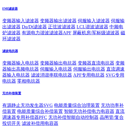
EMI滤波器
变频器输入滤波器
变频器输出滤波器
伺服输入滤波器
伺服输
出滤波器
Du/Dt滤波器
正弦波滤波器
LCL谐波滤波器
中频电
炉滤波器
有源电力谐波滤波器APF
屏蔽机房/军标级滤波器
磁
环滤波器
滤波电抗器
变频器输入电抗器
变频器输出电抗器
变频器直流电抗器
变频
器输出高频电抗器
伺服输入电抗器
伺服输出电抗器
直流调速
器输入电抗器
滤波消谐串联电抗器
APF专用电抗器
SVG专用
电抗器
零相电抗器
无功补偿装置
有源静止无功发生器SVG
电能质量综合治理装置
无功功率补
偿装置
电能质量综合补偿装置
智能无功补偿电力电容器
直流
调速器专用补偿器PFC
无功补偿智能自动控制器
晶闸管/复合
投切开关
滤波补偿用电容器