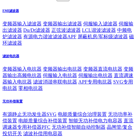
EMI滤波器
变频器输入滤波器
变频器输出滤波器
伺服输入滤波器
伺服输
出滤波器
Du/Dt滤波器
正弦波滤波器
LCL谐波滤波器
中频电
炉滤波器
有源电力谐波滤波器APF
屏蔽机房/军标级滤波器
磁
环滤波器
滤波电抗器
变频器输入电抗器
变频器输出电抗器
变频器直流电抗器
变频
器输出高频电抗器
伺服输入电抗器
伺服输出电抗器
直流调速
器输入电抗器
滤波消谐串联电抗器
APF专用电抗器
SVG专用
电抗器
零相电抗器
无功补偿装置
有源静止无功发生器SVG
电能质量综合治理装置
无功功率补
偿装置
电能质量综合补偿装置
智能无功补偿电力电容器
直流
调速器专用补偿器PFC
无功补偿智能自动控制器
晶闸管/复合
投切开关
滤波补偿用电容器