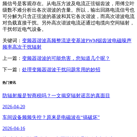
频信号是客观存在。从电压方波及电流正弦锯齿波，用傅立叶
级数不难分析出各次谐波的含量。所以，输出回路电流信号也
可分解为只含正弦波的基波和其它各次谐波，而高次谐波电流
对负载直接干扰。另外高次谐波电流还通过电缆向空间辐射，
干扰邻近电气设备。
关键词：
变频器
谐波
高频
整流
逆变
基波
PWM
锯齿波
电磁
噪声
频率
高次
干扰
辐射
上一篇：
变频器谐波的可能危害，您知道几个呢？
下一篇：
处理变频器谐波干扰问题常用的妙招
热门资讯
防辐射服是智商税吗？一文揭穿辐射谣言的真面目
2026-04-20
车间设备频频失控？原来是电磁波在“搞破坏”
2026-04-16