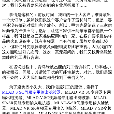
次，我们又被青岛绿波杰能的专业所折服了……
事情是这样的：前段时间，我司的一个大客户，准备放出
一个大订单，虽然我们跟这个客户合作了蛮长时间，但是，客
户还没有做到对我们完全放心。所以，甲方先是筛选了三家供
应商作为准供应商，然后，让这三家供应商每家都给他做一个
样品，我司就是这三家准供应商中的一家。在客户要求提供样
品的这套设备中，既有变频器，也有伺服，虽然功率都比较
小，但我们对变频器谐波及伺服谐波都比较重视，因为我们在
这方面吃过好几次亏。这次，毫无疑问的，我们又找青岛绿波
杰能的刘工进行咨询。
在咨询过程中，青岛绿波杰能的刘工告诉我们，功率越小
的变频器、伺服，其谐波干扰的可能性越大。对此，我们是深
信不疑的，因为我们每次都是找刘工来咨询的。
为了避免因小失大，我们根据刘工的建议，选择了
MLAD-S-SC伺服专用输出滤波器
、MLAD-VR-SC变频器专用
输出电抗器、MLAD-V-SC变频器专用输出滤波器、MLAD-
SR-SR伺服专用输入电抗器、MLAD-S-SR伺服专用输入滤波
器、MLAD-VR-SR变频器专用输入电抗器、MLAD-V-SR变频
器专用输入滤波器、MLAD-VR-SC变频器专用输出电抗器、