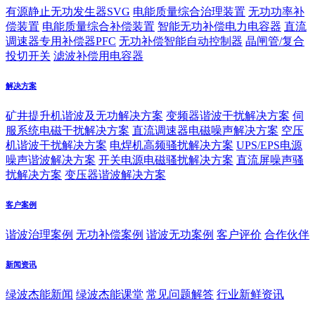
有源静止无功发生器SVG
电能质量综合治理装置
无功功率补
偿装置
电能质量综合补偿装置
智能无功补偿电力电容器
直流
调速器专用补偿器PFC
无功补偿智能自动控制器
晶闸管/复合
投切开关
滤波补偿用电容器
解决方案
矿井提升机谐波及无功解决方案
变频器谐波干扰解决方案
伺
服系统电磁干扰解决方案
直流调速器电磁噪声解决方案
空压
机谐波干扰解决方案
电焊机高频骚扰解决方案
UPS/EPS电源
噪声谐波解决方案
开关电源电磁骚扰解决方案
直流屏噪声骚
扰解决方案
变压器谐波解决方案
客户案例
谐波治理案例
无功补偿案例
谐波无功案例
客户评价
合作伙伴
新闻资讯
绿波杰能新闻
绿波杰能课堂
常见问题解答
行业新鲜资讯